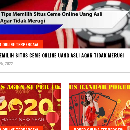
 ONLINE TERPERCAYA
EMILIH SITUS CEME ONLINE UANG ASLI AGAR TIDAK MERUGI
25, 2022
 ONLINE TERPERCAYA
POKER ONLINE TERPERCAYA